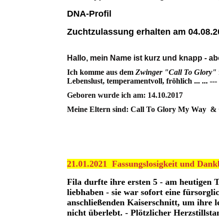
DNA-Profil
Zuchtzulassung erhalten am 04.08.2
Hallo,
mein Name ist kurz und knapp - ab
Ich komme aus dem
Zwinger "Call To Glory"
Lebenslust, temperamentvoll, fröhlich ... ... -
Geboren wurde ich am: 14.10.2017
Meine Eltern sind: Call To Glory My Way & 
Pedigree
21.01.2021 Fassungslosigkeit und Dank
Fila durfte ihre ersten 5 - am heutige
liebhaben - sie war sofort eine fürsorg
anschließenden Kaiserschnitt, um ihre l
nicht überlebt. - Plötzlicher Herzstills