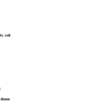
v, voll
d
a dann