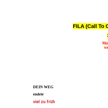
FILA (Call To
Man
we
DEIN WEG
endete
viel zu früh