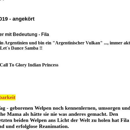
019 - angekört
er mit Bedeutung - Fila
in Argentinien und bin ein "Argentinischer Vulkan" ..., immer akti
-- Let´s Dance Samba !!
Call To Glory Indian Princess
barkeit
n Tag - geborenen Welpen noch kennenlernen, umsorgen un
liche Mama als hätte sie nie was anderes gemacht. Den
etzten beiden Welpen ans Licht der Welt zu holen hat Fil
tand und erfolglose Reanimation.