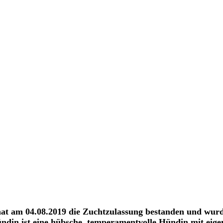
ie hat am 04.08.2019 die Zuchtzulassung bestanden und wur
ündin ist eine hübsche, temperamentvolle Hündin mit eig